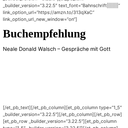
_builder_version=“3.22.5″ text_font=“Bahnschrift||||||||“
link_option_url=“https://amzn.to/313qXaC“
link_option_url_new_window=“on“]
Buchempfehlung
Neale Donald Walsch – Gespräche mit Gott
[/et_pb_text][/et_pb_column][et_pb_column type=“1_5″
_builder_version=“3.22.5″][/et_pb_column][/et_pb_row]
[et_pb_row _builder_version=“3.22.5″][et_pb_column
type=“1_5″ _builder_version=“3.22.5″][/et_pb_column]