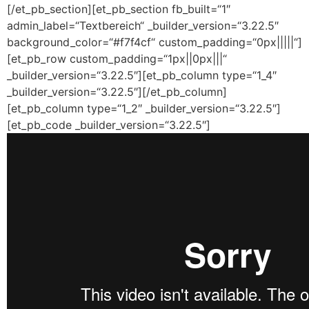
[/et_pb_section][et_pb_section fb_built=“1″
admin_label=“Textbereich“ _builder_version=“3.22.5″
background_color=“#f7f4cf“ custom_padding=“0px|||||“]
[et_pb_row custom_padding=“1px||0px|||“
_builder_version=“3.22.5″][et_pb_column type=“1_4″
_builder_version=“3.22.5″][/et_pb_column]
[et_pb_column type=“1_2″ _builder_version=“3.22.5″]
[et_pb_code _builder_version=“3.22.5″]