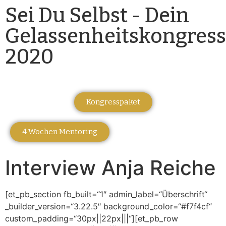
Sei Du Selbst - Dein
Gelassenheitskongress
2020
Kongresspaket
4 Wochen Mentoring
Interview Anja Reiche
[et_pb_section fb_built=“1″ admin_label=“Überschrift“
_builder_version=“3.22.5″ background_color=“#f7f4cf“
custom_padding=“30px||22px|||“][et_pb_row