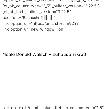
[et_pb_column type=“3_5″ _builder_version=“3.22.5″]
[et_pb_text _builder_version=“3.22.5″
text_font=“Bahnschrift||||||||“
link_option_url=“https://amzn.to/2ImVCYj“
link_option_url_new_window=“on“]
Neale Donald Walsch – Zuhause in Gott
[/et_pb_text][/et_pb_column][et_pb_column type=“1_5″