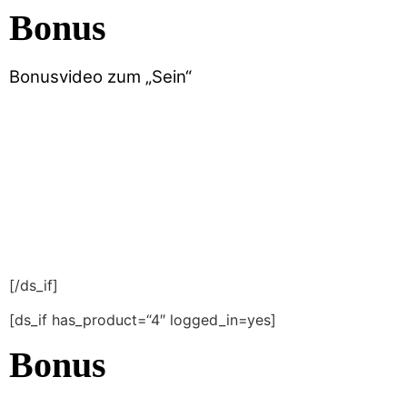
Bonus
Bonusvideo zum „Sein“
[/ds_if]
[ds_if has_product=“4″ logged_in=yes]
Bonus